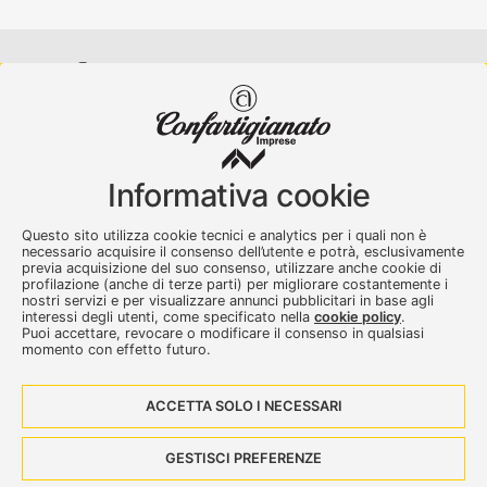
Confartigianato Imprese Varese
Viale Milano, 5 Varese
Informativa cookie
Tel.
0332 256111
-
Fax. 0332 256200
artser@artser.it
Questo sito utilizza cookie tecnici e analytics per i quali non è
© 2020 – 2026 - Confartigianato Imprese Varese - P.IVA
necessario acquisire il consenso dell’utente e potrà, esclusivamente
00449700129
previa acquisizione del suo consenso, utilizzare anche cookie di
profilazione (anche di terze parti) per migliorare costantemente i
nostri servizi e per visualizzare annunci pubblicitari in base agli
interessi degli utenti, come specificato nella
cookie policy
.
Puoi accettare, revocare o modificare il consenso in qualsiasi
momento con effetto futuro.
ACCETTA SOLO I NECESSARI
Seguici su:
GESTISCI PREFERENZE
Dove siamo