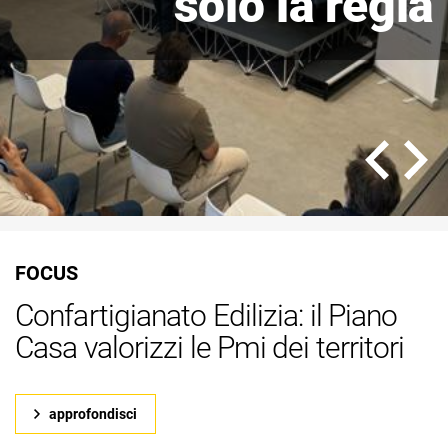
solo la regia
e trovano meno
propri consumi
vale oro per il
territorio?
credito
futuro
FOCUS
Confartigianato Edilizia: il Piano
Casa valorizzi le Pmi dei territori
approfondisci