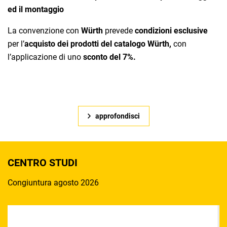
ed il montaggio
L
La convenzione con
Würth
prevede
condizioni esclusive
no
per l’
acquisto dei prodotti del catalogo Würth,
con
He
l’applicazione di uno
sconto del 7%.
o
approfondisci
CENTRO STUDI
Congiuntura agosto 2026