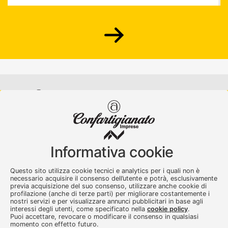
Confartigianato Imprese Varese
Viale Milano, 5 Varese
Informativa cookie
Tel.
0332 256111
-
Fax. 0332 256200
artser@artser.it
Questo sito utilizza cookie tecnici e analytics per i quali non è
© 2020 – 2026 - Confartigianato Imprese Varese - P.IVA
necessario acquisire il consenso dell’utente e potrà, esclusivamente
00449700129
previa acquisizione del suo consenso, utilizzare anche cookie di
profilazione (anche di terze parti) per migliorare costantemente i
nostri servizi e per visualizzare annunci pubblicitari in base agli
interessi degli utenti, come specificato nella
cookie policy
.
Puoi accettare, revocare o modificare il consenso in qualsiasi
momento con effetto futuro.