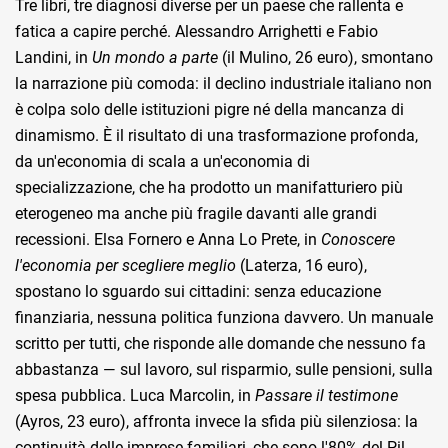
Tre libri, tre diagnosi diverse per un paese che rallenta e
fatica a capire perché. Alessandro Arrighetti e Fabio
Landini, in
Un mondo a parte
(il Mulino, 26 euro), smontano
la narrazione più comoda: il declino industriale italiano non
è colpa solo delle istituzioni pigre né della mancanza di
dinamismo. È il risultato di una trasformazione profonda,
da un'economia di scala a un'economia di
specializzazione, che ha prodotto un manifatturiero più
eterogeneo ma anche più fragile davanti alle grandi
recessioni. Elsa Fornero e Anna Lo Prete, in
Conoscere
l'economia per scegliere meglio
(Laterza, 16 euro),
spostano lo sguardo sui cittadini: senza educazione
finanziaria, nessuna politica funziona davvero. Un manuale
scritto per tutti, che risponde alle domande che nessuno fa
abbastanza — sul lavoro, sul risparmio, sulle pensioni, sulla
spesa pubblica. Luca Marcolin, in
Passare il testimone
(Ayros, 23 euro), affronta invece la sfida più silenziosa: la
continuità delle imprese familiari, che sono l'80% del Pil