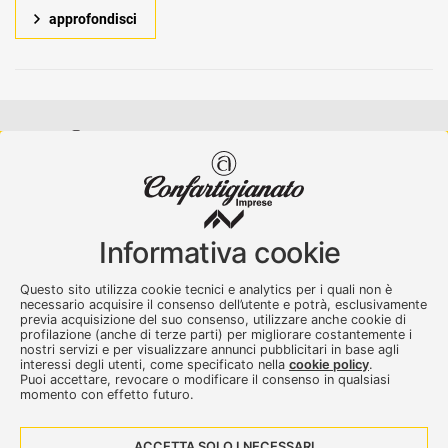
approfondisci
Confartigianato Imprese Varese
Viale Milano, 5 Varese
Informativa cookie
Tel.
0332 256111
-
Fax. 0332 256200
artser@artser.it
Questo sito utilizza cookie tecnici e analytics per i quali non è
© 2020 – 2026 - Confartigianato Imprese Varese - P.IVA
necessario acquisire il consenso dell’utente e potrà, esclusivamente
00449700129
previa acquisizione del suo consenso, utilizzare anche cookie di
profilazione (anche di terze parti) per migliorare costantemente i
nostri servizi e per visualizzare annunci pubblicitari in base agli
interessi degli utenti, come specificato nella
cookie policy
.
Puoi accettare, revocare o modificare il consenso in qualsiasi
momento con effetto futuro.
ACCETTA SOLO I NECESSARI