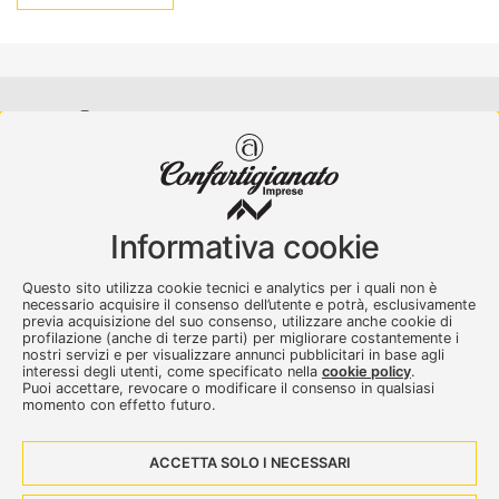
Confartigianato Imprese Varese
Viale Milano, 5 Varese
Informativa cookie
Tel.
0332 256111
-
Fax. 0332 256200
artser@artser.it
Questo sito utilizza cookie tecnici e analytics per i quali non è
© 2020 – 2026 - Confartigianato Imprese Varese - P.IVA
necessario acquisire il consenso dell’utente e potrà, esclusivamente
00449700129
previa acquisizione del suo consenso, utilizzare anche cookie di
profilazione (anche di terze parti) per migliorare costantemente i
nostri servizi e per visualizzare annunci pubblicitari in base agli
interessi degli utenti, come specificato nella
cookie policy
.
Puoi accettare, revocare o modificare il consenso in qualsiasi
momento con effetto futuro.
ACCETTA SOLO I NECESSARI
Seguici su: