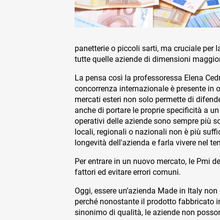
panetterie o piccoli sarti, ma cruciale per 
tutte quelle aziende di dimensioni maggiori
La pensa così la professoressa Elena Cedr
concorrenza internazionale è presente in o
mercati esteri non solo permette di difend
anche di portare le proprie specificità a u
operativi delle aziende sono sempre più sott
locali, regionali o nazionali non è più suffi
longevità dell'azienda e farla vivere nel t
Per entrare in un nuovo mercato, le Pmi d
fattori ed evitare errori comuni.
Oggi, essere un’azienda Made in Italy non 
perché nonostante il prodotto fabbricato in
sinonimo di qualità, le aziende non poss