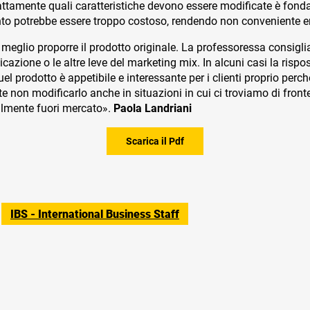
ttamente quali caratteristiche devono essere modificate è fonda
nto potrebbe essere troppo costoso, rendendo non conveniente en
 meglio proporre il prodotto originale. La professoressa consiglia
icazione o le altre leve del marketing mix. In alcuni casi la risp
quel prodotto è appetibile e interessante per i clienti proprio pe
te non modificarlo anche in situazioni in cui ci troviamo di front
talmente fuori mercato».
Paola Landriani
Scarica il Pdf
IBS - International Business Staff