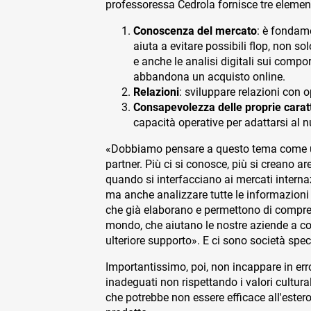
professoressa Cedrola fornisce tre elemen
Conoscenza del mercato
: è fondame
aiuta a evitare possibili flop, non s
e anche le analisi digitali sui comp
abbandona un acquisto online.
Relazioni
: sviluppare relazioni con o
Consapevolezza delle proprie caratt
capacità operative per adattarsi al 
«Dobbiamo pensare a questo tema come un 
partner. Più ci si conosce, più si creano a
quando si interfacciano ai mercati interna
ma anche analizzare tutte le informazioni c
che già elaborano e permettono di compren
mondo, che aiutano le nostre aziende a cono
ulteriore supporto». E ci sono società spe
Importantissimo, poi, non incappare in err
inadeguati non rispettando i valori cultura
che potrebbe non essere efficace all'ester