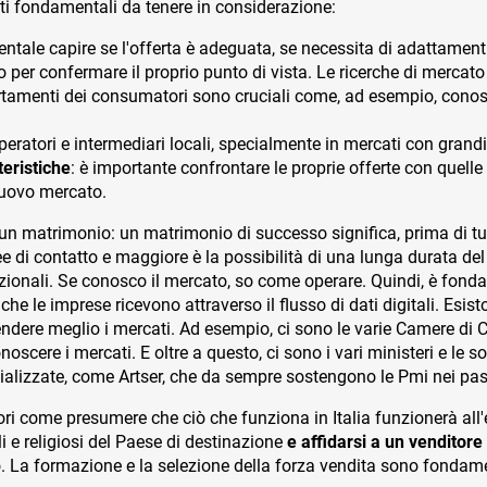
ti fondamentali da tenere in considerazione:
ntale capire se l'offerta è adeguata, se necessita di adattament
olo per confermare il proprio punto di vista. Le ricerche di merc
ortamenti dei consumatori sono cruciali come, ad esempio, conosc
peratori e intermediari locali, specialmente in mercati con grandi 
eristiche
: è importante confrontare le proprie offerte con quelle 
nuovo mercato.
matrimonio: un matrimonio di successo significa, prima di tutt
ree di contatto e maggiore è la possibilità di una lunga durata de
zionali. Se conosco il mercato, so come operare. Quindi, è fonda
he le imprese ricevono attraverso il flusso di dati digitali. Esist
dere meglio i mercati. Ad esempio, ci sono le varie Camere di Co
scere i mercati. E oltre a questo, ci sono i vari ministeri e le s
cializzate, come Artser, che da sempre sostengono le Pmi nei pas
ori come presumere che ciò che funziona in Italia funzionerà all'
li e religiosi del Paese di destinazione
e affidarsi a un venditor
o. La formazione e la selezione della forza vendita sono fondame