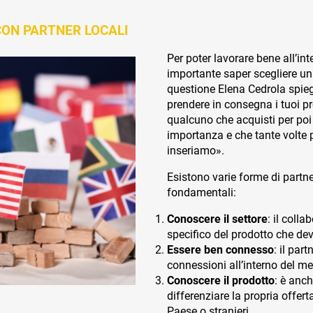
CON PARTNER LOCALI
Per poter lavorare bene all’int
importante saper scegliere un
questione Elena Cedrola spie
prendere in consegna i tuoi pro
qualcuno che acquisti per poi
importanza e che tante volte p
inseriamo».
Esistono varie forme di partner
fondamentali:
Conoscere il settore
: il coll
specifico del prodotto che de
Essere ben connesso
: il pa
connessioni all’interno del me
Conoscere il prodotto
: è anc
differenziare la propria offert
Paese o stranieri.