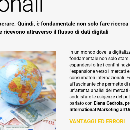
onali
erare. Quindi, è fondamentale non solo fare ricerca
 ricevono attraverso il flusso di dati digitali
In un mondo dove la digitali
fondamentale non solo stare 
espandersi oltre i confini na
l'espansione verso i mercati es
consumatori internazionali. Es
affascinante che permette di 
un'attenta analisi dei mercati
soddisfare le esigenze del pu
parlato con
Elena Cedrola, p
International Marketing all’U
VANTAGGI ED ERRORI