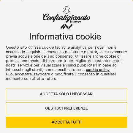
Confartigianato Imprese Varese
Viale Milano, 5 Varese
Informativa cookie
Tel.
0332 256111
-
Fax. 0332 256200
artser@artser.it
Questo sito utilizza cookie tecnici e analytics per i quali non è
© 2020 – 2026 - Confartigianato Imprese Varese - P.IVA
necessario acquisire il consenso dell’utente e potrà, esclusivamente
00449700129
previa acquisizione del suo consenso, utilizzare anche cookie di
profilazione (anche di terze parti) per migliorare costantemente i
nostri servizi e per visualizzare annunci pubblicitari in base agli
interessi degli utenti, come specificato nella
cookie policy
.
Puoi accettare, revocare o modificare il consenso in qualsiasi
momento con effetto futuro.
ACCETTA SOLO I NECESSARI
Seguici su:
GESTISCI PREFERENZE
Dove siamo
Contattaci
ACCETTA TUTTI
Privacy e Cookies policy