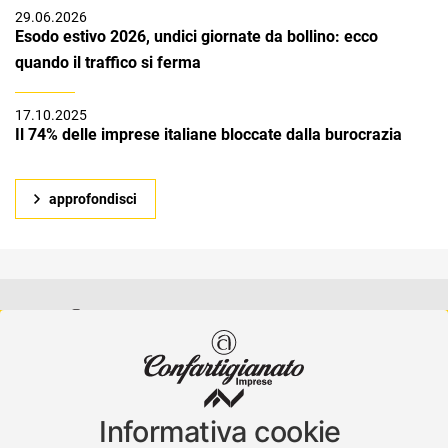
29.06.2026
Esodo estivo 2026, undici giornate da bollino: ecco
quando il traffico si ferma
17.10.2025
Il 74% delle imprese italiane bloccate dalla burocrazia
approfondisci
Confartigianato Imprese Varese
Viale Milano, 5 Varese
Informativa cookie
Tel.
0332 256111
-
Fax. 0332 256200
artser@artser.it