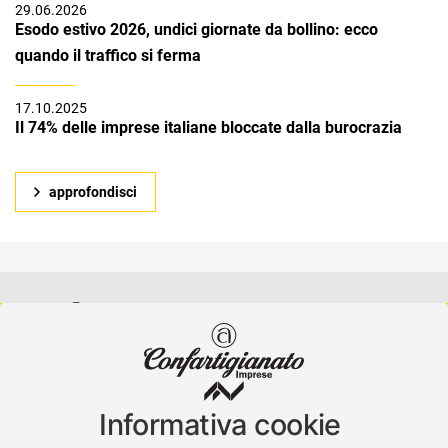
29.06.2026
Esodo estivo 2026, undici giornate da bollino: ecco
quando il traffico si ferma
17.10.2025
Il 74% delle imprese italiane bloccate dalla burocrazia
approfondisci
Confartigianato Imprese Varese
Viale Milano, 5 Varese
Informativa cookie
Tel.
0332 256111
-
Fax. 0332 256200
artser@artser.it