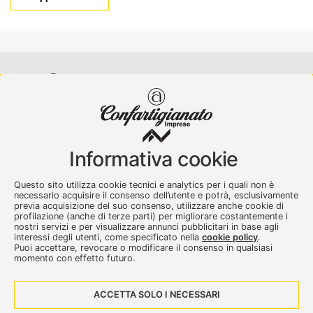
Confartigianato Imprese Varese
Viale Milano, 5 Varese
Informativa cookie
Tel.
0332 256111
-
Fax. 0332 256200
artser@artser.it
Questo sito utilizza cookie tecnici e analytics per i quali non è
© 2020 – 2026 - Confartigianato Imprese Varese - P.IVA
necessario acquisire il consenso dell’utente e potrà, esclusivamente
previa acquisizione del suo consenso, utilizzare anche cookie di
00449700129
profilazione (anche di terze parti) per migliorare costantemente i
nostri servizi e per visualizzare annunci pubblicitari in base agli
interessi degli utenti, come specificato nella
cookie policy
.
Puoi accettare, revocare o modificare il consenso in qualsiasi
momento con effetto futuro.
ACCETTA SOLO I NECESSARI
Seguici su: