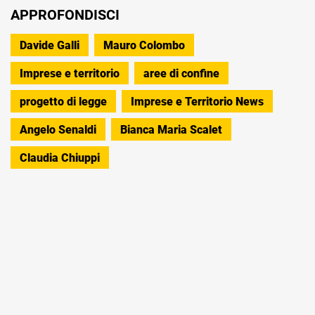
APPROFONDISCI
Davide Galli
Mauro Colombo
Imprese e territorio
aree di confine
progetto di legge
Imprese e Territorio News
Angelo Senaldi
Bianca Maria Scalet
Claudia Chiuppi