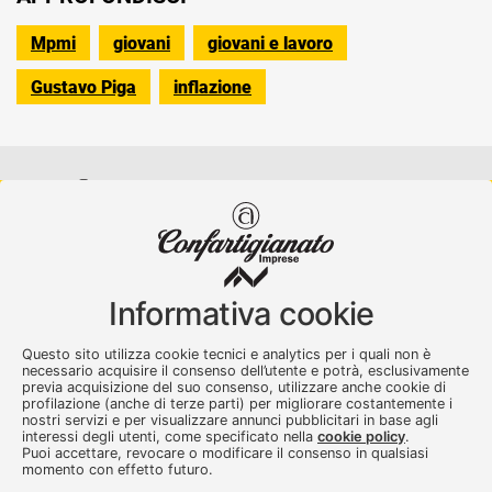
Mpmi
giovani
giovani e lavoro
Gustavo Piga
inflazione
Confartigianato Imprese Varese
Viale Milano, 5 Varese
Informativa cookie
Tel.
0332 256111
-
Fax. 0332 256200
artser@artser.it
Questo sito utilizza cookie tecnici e analytics per i quali non è
© 2020 – 2026 - Confartigianato Imprese Varese - P.IVA
necessario acquisire il consenso dell’utente e potrà, esclusivamente
previa acquisizione del suo consenso, utilizzare anche cookie di
00449700129
profilazione (anche di terze parti) per migliorare costantemente i
nostri servizi e per visualizzare annunci pubblicitari in base agli
interessi degli utenti, come specificato nella
cookie policy
.
Puoi accettare, revocare o modificare il consenso in qualsiasi
momento con effetto futuro.