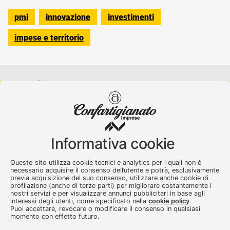
pmi
innovazione
investimenti
impese e territorio
Confartigianato Imprese Varese
Viale Milano, 5 Varese
Informativa cookie
Tel.
0332 256111
-
Fax. 0332 256200
artser@artser.it
Questo sito utilizza cookie tecnici e analytics per i quali non è
© 2020 – 2026 - Confartigianato Imprese Varese - P.IVA
necessario acquisire il consenso dell’utente e potrà, esclusivamente
previa acquisizione del suo consenso, utilizzare anche cookie di
00449700129
profilazione (anche di terze parti) per migliorare costantemente i
nostri servizi e per visualizzare annunci pubblicitari in base agli
interessi degli utenti, come specificato nella
cookie policy
.
Puoi accettare, revocare o modificare il consenso in qualsiasi
momento con effetto futuro.