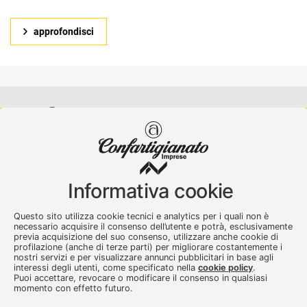
approfondisci
Confartigianato Imprese Varese
Viale Milano, 5 Varese
Informativa cookie
Tel.
0332 256111
-
Fax. 0332 256200
artser@artser.it
Questo sito utilizza cookie tecnici e analytics per i quali non è
© 2020 – 2026 - Confartigianato Imprese Varese - P.IVA
necessario acquisire il consenso dell’utente e potrà, esclusivamente
previa acquisizione del suo consenso, utilizzare anche cookie di
00449700129
profilazione (anche di terze parti) per migliorare costantemente i
nostri servizi e per visualizzare annunci pubblicitari in base agli
interessi degli utenti, come specificato nella
cookie policy
.
Puoi accettare, revocare o modificare il consenso in qualsiasi
momento con effetto futuro.