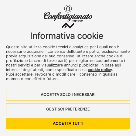
Confartigianato Imprese Varese
Viale Milano, 5 Varese
Informativa cookie
Tel.
0332 256111
-
Fax. 0332 256200
artser@artser.it
Questo sito utilizza cookie tecnici e analytics per i quali non è
© 2020 – 2026 - Confartigianato Imprese Varese - P.IVA
necessario acquisire il consenso dell’utente e potrà, esclusivamente
00449700129
previa acquisizione del suo consenso, utilizzare anche cookie di
profilazione (anche di terze parti) per migliorare costantemente i
nostri servizi e per visualizzare annunci pubblicitari in base agli
interessi degli utenti, come specificato nella
cookie policy
.
Puoi accettare, revocare o modificare il consenso in qualsiasi
momento con effetto futuro.
ACCETTA SOLO I NECESSARI
Seguici su:
GESTISCI PREFERENZE
Dove siamo
Contattaci
ACCETTA TUTTI
Privacy e Cookies policy