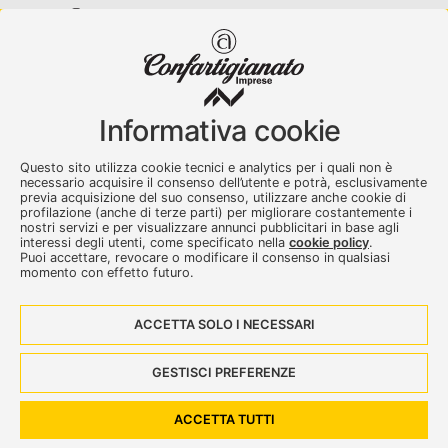
Confartigianato Imprese Varese
Viale Milano, 5 Varese
Informativa cookie
Tel.
0332 256111
-
Fax. 0332 256200
artser@artser.it
Questo sito utilizza cookie tecnici e analytics per i quali non è
© 2020 – 2026 - Confartigianato Imprese Varese - P.IVA
necessario acquisire il consenso dell’utente e potrà, esclusivamente
00449700129
previa acquisizione del suo consenso, utilizzare anche cookie di
profilazione (anche di terze parti) per migliorare costantemente i
nostri servizi e per visualizzare annunci pubblicitari in base agli
interessi degli utenti, come specificato nella
cookie policy
.
Puoi accettare, revocare o modificare il consenso in qualsiasi
momento con effetto futuro.
ACCETTA SOLO I NECESSARI
Seguici su:
GESTISCI PREFERENZE
Dove siamo
Contattaci
ACCETTA TUTTI
Privacy e Cookies policy