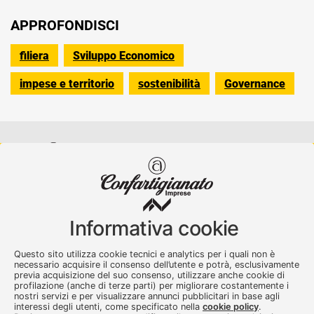
APPROFONDISCI
filiera
Sviluppo Economico
impese e territorio
sostenibilità
Governance
Confartigianato Imprese Varese
Viale Milano, 5 Varese
Informativa cookie
Tel.
0332 256111
-
Fax. 0332 256200
artser@artser.it
Questo sito utilizza cookie tecnici e analytics per i quali non è
© 2020 – 2026 - Confartigianato Imprese Varese - P.IVA
necessario acquisire il consenso dell’utente e potrà, esclusivamente
00449700129
previa acquisizione del suo consenso, utilizzare anche cookie di
profilazione (anche di terze parti) per migliorare costantemente i
nostri servizi e per visualizzare annunci pubblicitari in base agli
interessi degli utenti, come specificato nella
cookie policy
.