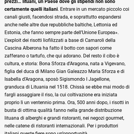
prezzi… lituani, un Paese dove gli stipendi non sono
certamente quelli italiani
. Entrare in un mercato piccolo coi
canali giusti, facendosi strada, e soprattutto espandersi
anche nelle altre due repubbliche baltiche, Lettonia ed
Estonia, che fanno sempre parte dell’Unione Europea».
L’exploit dei risotti liofilizzati a base di Carnaroli della
Cascina Alberona ha fatto il botto con sapori come
zafferano o tartufo, che qui adorano. Del resto il cibo è
cultura, e storia: Bona Sforza d’Aragona, nata a Vigevano,
figlia del duca di Milano Gian Galeazzo Maria Sforza e di
Isabella d’Aragona, sposò Sigismondo I Jagellone,
granduca di Lituania nel 1518. Chissà se ebbe mai modo di
fargli assaggiare il riso, la cui coltivazione era iniziata
proprio lì un ventennio prima. Ora, 500 anni dopo, i risotti in
busta di ottima qualità fanno nella grande distribuzione
lituana di alberghi e grandi ristoranti, nei negozi gourmet,
nelle catene di ristoranti internazionali. Per i produttori
italiani queste fiere sono un’opportunità.