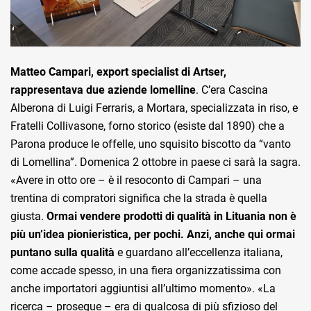
Matteo Campari, export specialist di Artser,
rappresentava due aziende lomelline
. C’era Cascina
Alberona di Luigi Ferraris, a Mortara, specializzata in riso, e
Fratelli Collivasone, forno storico (esiste dal 1890) che a
Parona produce le offelle, uno squisito biscotto da “vanto
di Lomellina”. Domenica 2 ottobre in paese ci sarà la sagra.
«Avere in otto ore – è il resoconto di Campari – una
trentina di compratori significa che la strada è quella
giusta.
Ormai vendere prodotti di qualità in Lituania non è
più un’idea pionieristica, per pochi. Anzi, anche qui ormai
puntano sulla qualità
e guardano all’eccellenza italiana,
come accade spesso, in una fiera organizzatissima con
anche importatori aggiuntisi all’ultimo momento». «La
ricerca – prosegue – era di qualcosa di più sfizioso del