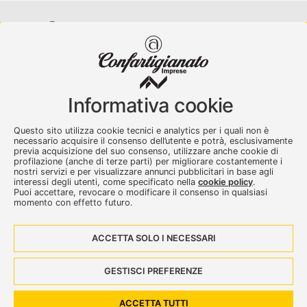
Confartigianato Imprese Varese
Viale Milano, 5 Varese
Informativa cookie
Tel.
0332 256111
-
Fax. 0332 256200
artser@artser.it
Questo sito utilizza cookie tecnici e analytics per i quali non è
© 2020 – 2026 - Confartigianato Imprese Varese - P.IVA
necessario acquisire il consenso dell’utente e potrà, esclusivamente
00449700129
previa acquisizione del suo consenso, utilizzare anche cookie di
profilazione (anche di terze parti) per migliorare costantemente i
nostri servizi e per visualizzare annunci pubblicitari in base agli
interessi degli utenti, come specificato nella
cookie policy
.
Puoi accettare, revocare o modificare il consenso in qualsiasi
momento con effetto futuro.
ACCETTA SOLO I NECESSARI
Seguici su:
GESTISCI PREFERENZE
Dove siamo
Contattaci
ACCETTA TUTTI