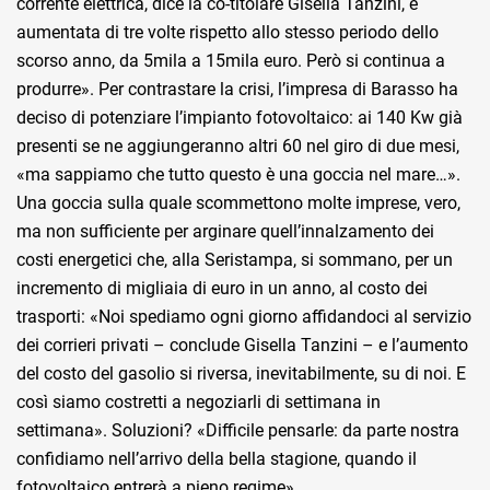
corrente elettrica, dice la co-titolare Gisella Tanzini, è
aumentata di tre volte rispetto allo stesso periodo dello
scorso anno, da 5mila a 15mila euro. Però si continua a
produrre». Per contrastare la crisi, l’impresa di Barasso ha
deciso di potenziare l’impianto fotovoltaico: ai 140 Kw già
presenti se ne aggiungeranno altri 60 nel giro di due mesi,
«ma sappiamo che tutto questo è una goccia nel mare…».
Una goccia sulla quale scommettono molte imprese, vero,
ma non sufficiente per arginare quell’innalzamento dei
costi energetici che, alla Seristampa, si sommano, per un
incremento di migliaia di euro in un anno, al costo dei
trasporti: «Noi spediamo ogni giorno affidandoci al servizio
dei corrieri privati – conclude Gisella Tanzini – e l’aumento
del costo del gasolio si riversa, inevitabilmente, su di noi. E
così siamo costretti a negoziarli di settimana in
settimana». Soluzioni? «Difficile pensarle: da parte nostra
confidiamo nell’arrivo della bella stagione, quando il
fotovoltaico entrerà a pieno regime».