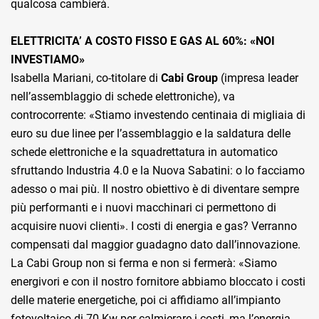
qualcosa cambierà.
ELETTRICITA’ A COSTO FISSO E GAS AL 60%: «NOI
INVESTIAMO»
Isabella Mariani, co-titolare di
Cabi Group
(impresa leader
nell’assemblaggio di schede elettroniche), va
controcorrente: «Stiamo investendo centinaia di migliaia di
euro su due linee per l’assemblaggio e la saldatura delle
schede elettroniche e la squadrettatura in automatico
sfruttando Industria 4.0 e la Nuova Sabatini: o lo facciamo
adesso o mai più. Il nostro obiettivo è di diventare sempre
più performanti e i nuovi macchinari ci permettono di
acquisire nuovi clienti». I costi di energia e gas? Verranno
compensati dal maggior guadagno dato dall’innovazione.
La Cabi Group non si ferma e non si fermerà: «Siamo
energivori e con il nostro fornitore abbiamo bloccato i costi
delle materie energetiche, poi ci affidiamo all’impianto
fotovoltaico di 70 Kw per calmierare i costi, ma l’energia