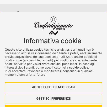
Confartigianato Imprese Varese
Viale Milano, 5 Varese
Informativa cookie
Tel.
0332 256111
-
Fax. 0332 256200
artser@artser.it
Questo sito utilizza cookie tecnici e analytics per i quali non è
© 2020 – 2026 - Confartigianato Imprese Varese - P.IVA
necessario acquisire il consenso dell’utente e potrà, esclusivamente
00449700129
previa acquisizione del suo consenso, utilizzare anche cookie di
profilazione (anche di terze parti) per migliorare costantemente i
nostri servizi e per visualizzare annunci pubblicitari in base agli
interessi degli utenti, come specificato nella
cookie policy
.
Puoi accettare, revocare o modificare il consenso in qualsiasi
momento con effetto futuro.
ACCETTA SOLO I NECESSARI
Seguici su:
GESTISCI PREFERENZE
Dove siamo
Contattaci