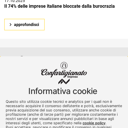
17.10.2025
Il 74% delle imprese italiane bloccate dalla burocrazia
approfondisci
Confartigianato Imprese Varese
Viale Milano, 5 Varese
Informativa cookie
Tel.
0332 256111
-
Fax. 0332 256200
artser@artser.it
Questo sito utilizza cookie tecnici e analytics per i quali non è
© 2020 – 2026 - Confartigianato Imprese Varese - P.IVA
necessario acquisire il consenso dell’utente e potrà, esclusivamente
previa acquisizione del suo consenso, utilizzare anche cookie di
00449700129
profilazione (anche di terze parti) per migliorare costantemente i
nostri servizi e per visualizzare annunci pubblicitari in base agli
interessi degli utenti, come specificato nella
cookie policy
.
Puoi accettare, revocare o modificare il consenso in qualsiasi